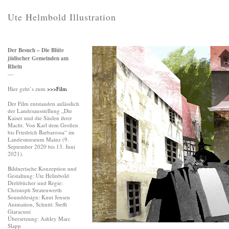
Ute Helmbold Illustration
Der Besuch – Die Blüte
jüdischer Gemeinden am
Rhein
—
Hier geht’s zum
>>>Film
Der Film entstanden anlässlich
der Landesausstellung „Die
Kaiser und die Säulen ihrer
Macht. Von Karl dem Großen
bis Friedrich Barbarossa“ im
Landesmuseum Mainz (9.
September 2020 bis 13. Juni
2021).
Bildnerische Konzeption und
Gestaltung: Ute Helmbold
Drehbücher und Regie:
Christoph Stratenwerth
Sounddesign: Knut Jensen
Animation, Schnitt: Steffi
Giaracuni
Übersetzung: Ashley Marc
Slapp