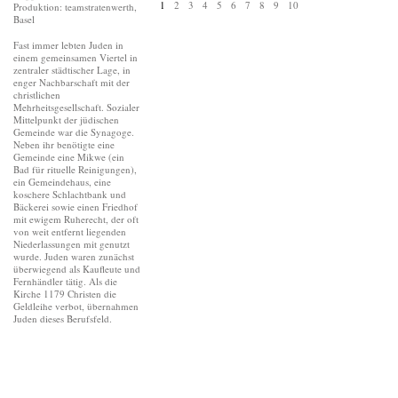
1
2
3
4
5
6
7
8
9
10
Produktion: teamstratenwerth,
Basel
Fast immer lebten Juden in
einem gemeinsamen Viertel in
zentraler städtischer Lage, in
enger Nachbarschaft mit der
christlichen
Mehrheitsgesellschaft. Sozialer
Mittelpunkt der jüdischen
Gemeinde war die Synagoge.
Neben ihr benötigte eine
Gemeinde eine Mikwe (ein
Bad für rituelle Reinigungen),
ein Gemeindehaus, eine
koschere Schlachtbank und
Bäckerei sowie einen Friedhof
mit ewigem Ruherecht, der oft
von weit entfernt liegenden
Niederlassungen mit genutzt
wurde. Juden waren zunächst
überwiegend als Kaufleute und
Fernhändler tätig. Als die
Kirche 1179 Christen die
Geldleihe verbot, übernahmen
Juden dieses Berufsfeld.