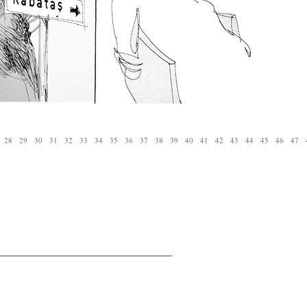
28
29
30
31
32
33
34
35
36
37
38
39
40
41
42
43
44
45
46
47