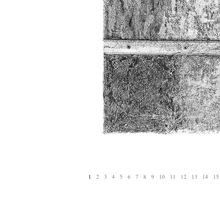
1
2
3
4
5
6
7
8
9
10
11
12
13
14
15