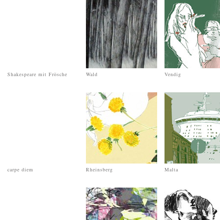
Shakespeare mit Frösche
Wald
Vendig
carpe diem
Rheinsberg
Malta