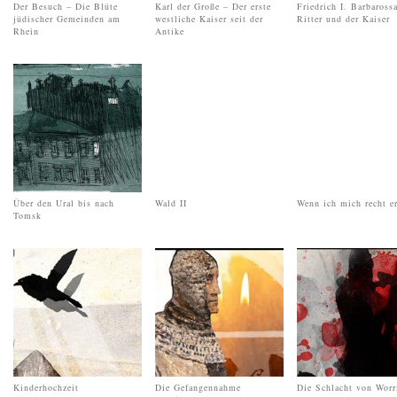
Der Besuch – Die Blüte
Karl der Große – Der erste
Friedrich I. Barbaross
jüdischer Gemeinden am
westliche Kaiser seit der
Ritter und der Kaiser
Rhein
Antike
Über den Ural bis nach
Wald II
Wenn ich mich recht e
Tomsk
Kinderhochzeit
Die Gefangennahme
Die Schlacht von Worr