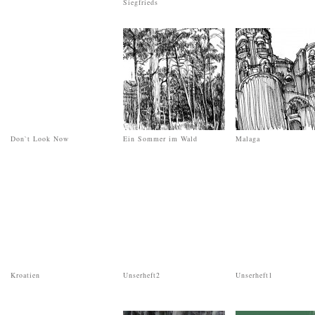
Siegfrieds
Don`t Look Now
Ein Sommer im Wald
Malaga
Kroatien
Unserheft2
Unserheft1