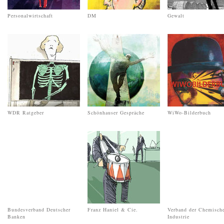
Personalwirtschaft
DM
Gewalt
WDR Ratgeber
Schönhauser Gespräche
WiWo-Bilderbuch
Bundesverband Deutscher
Franz Haniel & Cie.
Verband der Chemisch
Banken
Industrie