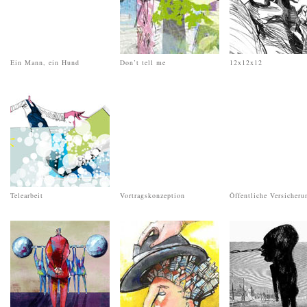
Ein Mann, ein Hund
Don’t tell me
12x12x12
Telearbeit
Vortragskonzeption
Öffentliche Versicheru